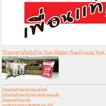
“ร้านอาหารเริ่มรับชำระ True Wallet กันแล้ว (แถม True
โปรแกรมร้านอาหารขนาดใหญ่
โปรแกรมร้านอาหารขนาดกลางและเล็ก
โปรแกรมร้านกาแฟ
แอปรับออเดอร์บน Android และ iOS